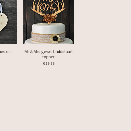
mes our
Mr & Mrs gewei bruidstaart
topper
Prijs
€ 19,99