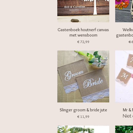
Gastenboek houtnerf canvas
Welk
met wensboom
gastenboe
Prijs
No
€ 72,99
€ 
Slinger groom & bride jute
Mr & 
Niet
Prijs
€ 11,99