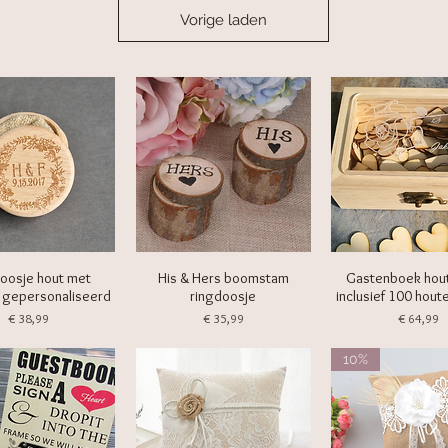
Vorige laden
oosje hout met
His & Hers boomstam
Gastenboek hou
 gepersonaliseerd
ringdoosje
inclusief 100 hout
Prijs
Prijs
Prijs
€ 38,99
€ 35,99
€ 64,99
10%