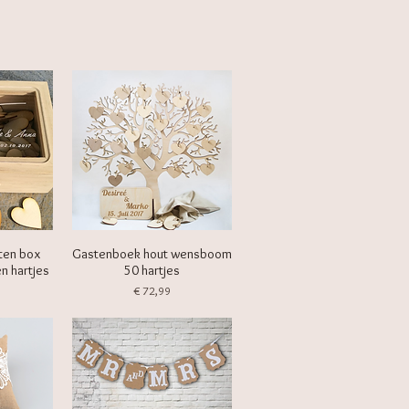
ten box
Gastenboek hout wensboom
en hartjes
50 hartjes
Prijs
€ 72,99