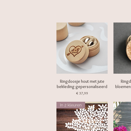
Ringdoosje hout met jute
Ringd
bekleding gepersonaliseerd
bloemen
Prijs
€ 37,99
In 2 kleuren