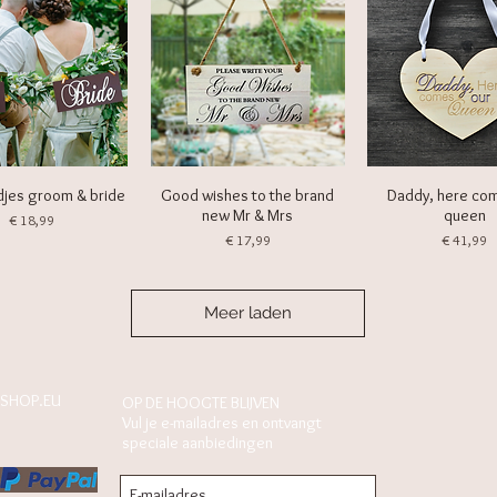
djes groom & bride
Good wishes to the brand
Daddy, here co
new Mr & Mrs
queen
Prijs
€ 18,99
Prijs
Prijs
€ 17,99
€ 41,99
Meer laden
SHOP.EU
OP DE HOOGTE BLIJVEN
Vul je e-mailadres en ontvangt
speciale aanbiedingen