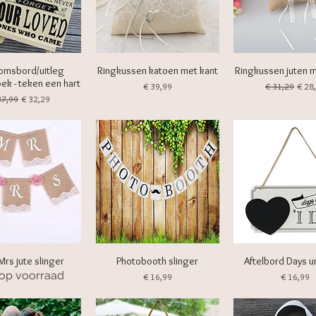
omsbord/uitleg
Ringkussen katoen met kant
Ringkussen juten 
k - teken een hart
Prijs
Normale prijs
Verk
€ 39,99
€ 31,29
€ 28
rmale prijs
Verkoopprijs
37,99
€ 32,29
Mrs jute slinger
Photobooth slinger
Aftelbord Days un
 op voorraad
Prijs
Prijs
€ 16,99
€ 16,99