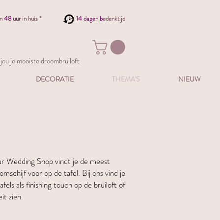
en
48 uur
in huis *
14 dagen b
edenktijd
ou je mooiste droombruiloft
DECORATIE
THEMA'S
NIEUW
our Wedding Shop vindt je de meest
schijf voor op de tafel. Bij ons vind je
els als finishing touch op de bruiloft of
it zien.