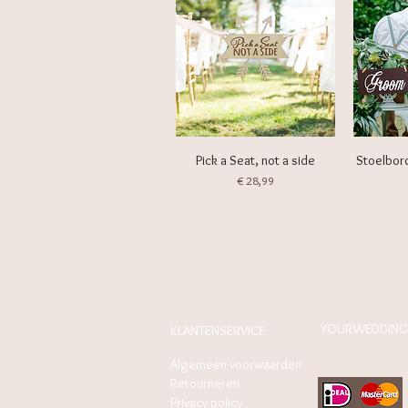
Pick a Seat, not a side
Stoelbor
Prijs
€ 28,99
YOURWEDDING
KLANTENSERVICE
Algemeen voorwaarden
Retourneren
Privacy policy