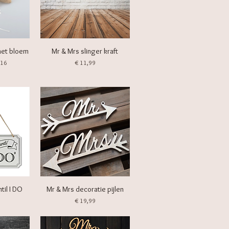
met bloem
Mr & Mrs slinger kraft
oopprijs
Prijs
,16
€ 11,99
til I DO
Mr & Mrs decoratie pijlen
Prijs
€ 19,99