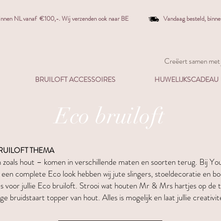
binnen NL vanaf €100,-. W
ij verzenden ook naar BE
Vandaag besteld,
binn
Creëert samen met j
BRUILOFT ACCESSOIRES
HUWELIJKSCADEAU
Eco bruiloft
RUILOFT THEMA
n zoals hout – komen in verschillende maten en soorten terug. Bij Y
een complete Eco look hebben wij jute slingers, stoeldecoratie en boom
voor jullie Eco bruiloft. Strooi wat houten Mr & Mrs hartjes op de taf
e bruidstaart topper van hout. Alles is mogelijk en laat jullie creativite