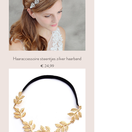
Haaraccessoire steentjes zilver haarband
Prijs
€ 24,99