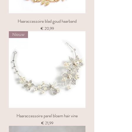
Haaraccessoire blad goud haarband
Prijs
€ 20,99
Nieuw
Haaraccessoire parel bloem hair vine
Prijs
€ 21,99