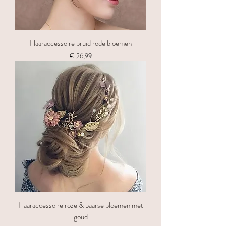
Haaraccessoire bruid rode bloemen
Prijs
€ 26,99
Haaraccessoire roze & paarse bloemen met
goud