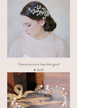
Haaraccessoire luxe kam goud
Prijs
€ 31,99