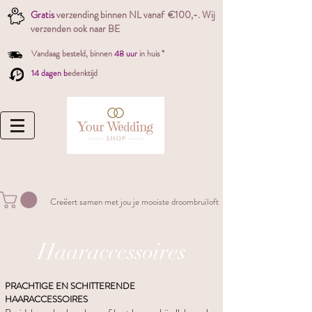
Gratis
verzending binnen NL vanaf €100,-. W
ij
verzenden ook naar BE
Vandaag besteld,
binnen
48 uur
in huis *
14 dagen b
edenktijd
Creëert samen met jou je mooiste droombruiloft
Haaraccessoires
PRACHTIGE EN SCHITTERENDE
HAARACCESSOIRES