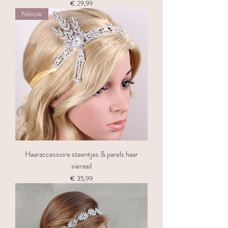
Prijs
€ 29,99
Nieuw
Haaraccessoire steentjes & parels haar
sieraad
Prijs
€ 35,99