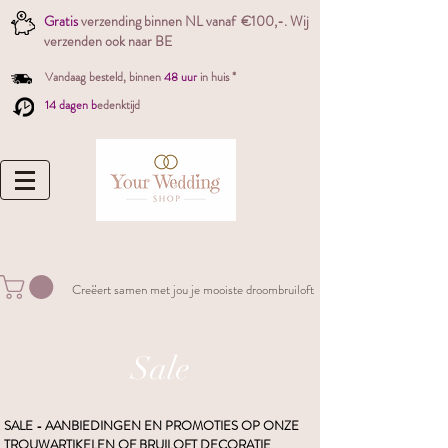
Gratis
verzending binnen NL vanaf €100,-. W
ij
verzenden ook naar BE
Vandaag besteld,
binnen
48 uur
in huis *
14 dagen b
edenktijd
Creëert samen met jou je mooiste droombruiloft
Sale
SALE - AANBIEDINGEN EN PROMOTIES OP ONZE
TROUWARTIKELEN OF BRUILOFT DECORATIE