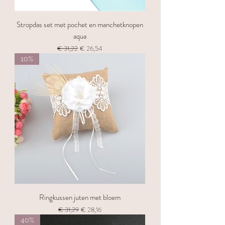
Stropdas set met pochet en manchetknopen
aqua
Normale prijs
Verkoopprijs
€ 31,22
€ 26,54
10%
Ringkussen juten met bloem
Normale prijs
Verkoopprijs
€ 31,29
€ 28,16
40%