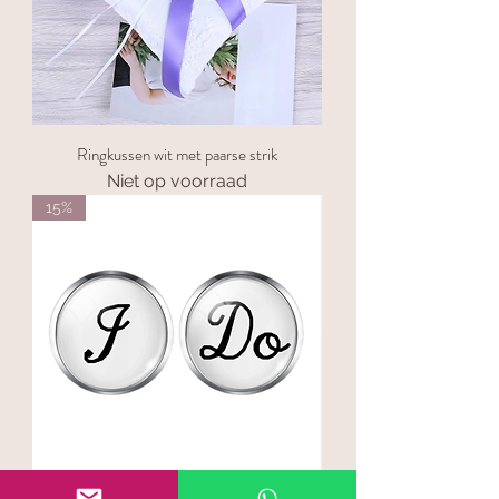
Ringkussen wit met paarse strik
Niet op voorraad
15%