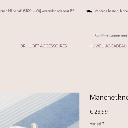
binnen NL vanaf €100,-. W
ij verzenden ook naar BE
Vandaag besteld,
binn
Creëert samen met j
BRUILOFT ACCESSOIRES
HUWELIJKSCADEAU
Manchetkn
Prijs
€ 23,99
Aantal
*