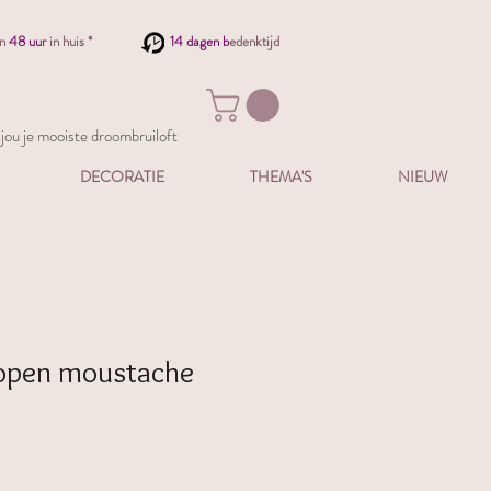
en
48 uur
in huis *
14 dagen b
edenktijd
ou je mooiste droombruiloft
DECORATIE
THEMA'S
NIEUW
open moustache