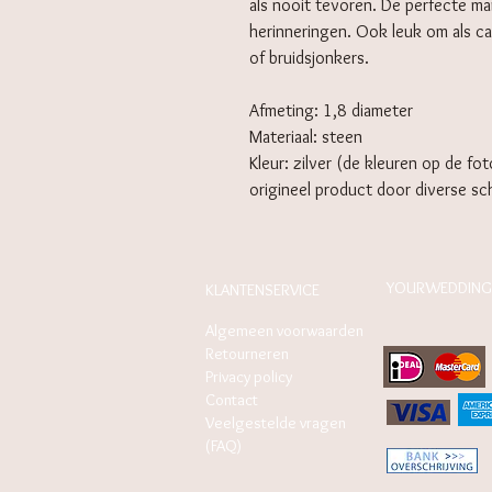
als nooit tevoren. De perfecte 
herinneringen. Ook leuk om als 
of bruidsjonkers.
Afmeting: 1,8 diameter
Materiaal: steen
Kleur: zilver (de kleuren op de fo
origineel product door diverse s
YOURWEDDING
KLANTENSERVICE
Algemeen voorwaarden
Retourneren
Privacy policy
Contact
Veelgestelde vragen
(FAQ)