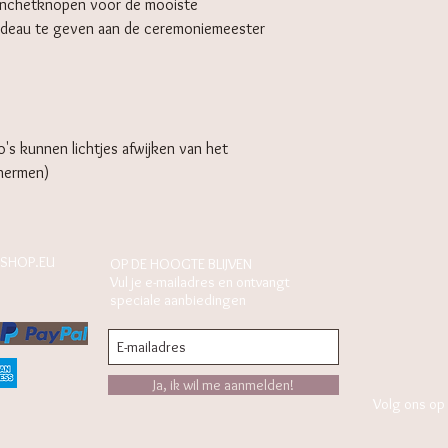
manchetknopen voor de mooiste
cadeau te geven aan de ceremoniemeester
to's kunnen lichtjes afwijken van het
chermen)
SHOP.EU
OP DE HOOGTE BLIJVEN
Vul je e-mailadres en ontvangt
speciale aanbiedingen
Ja, ik wil me aanmelden!
Volg ons op