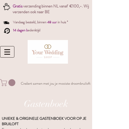
Gratis
verzending binnen NL vanaf €100,-. W
ij
verzenden ook naar BE
Vandaag besteld,
binnen
48 uur
in huis *
14 dagen b
edenktijd
Creëert samen met jou je mooiste droombruiloft
Gastenboek
UNIEKE & ORIGINELE GASTENBOEK VOOR OP JE
BRUILOFT