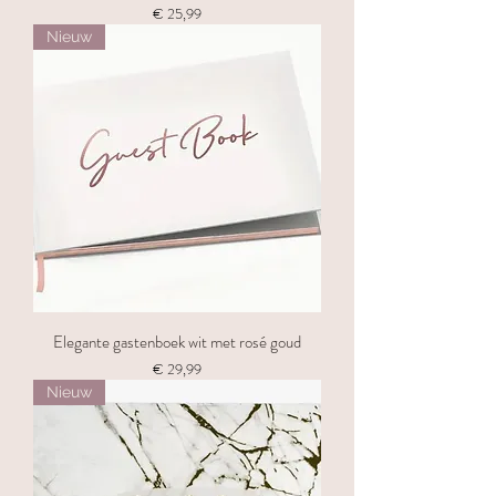
Prijs
€ 25,99
Nieuw
Elegante gastenboek wit met rosé goud
Prijs
€ 29,99
Nieuw