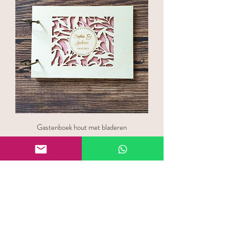
Gastenboek hout met bladeren
Prijs
€ 35,00
Nieuw