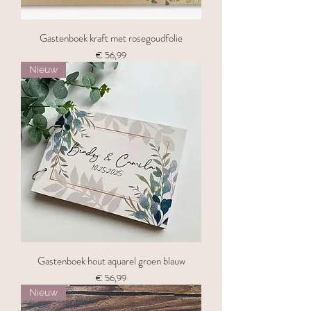
Gastenboek kraft met rosegoudfolie
Prijs
€ 56,99
Nieuw
Gastenboek hout aquarel groen blauw
Prijs
€ 56,99
Nieuw