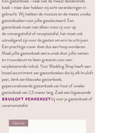
Een gastenboek - vaak niet de meest denderende
boek - maar daar hebben wij echt veranderingen in
gebracht. Wij hebben de mooiste en de meest unieke
gastenboeken voor jullie geselecteerd. Een
gastenboek moet niet alleen mooi zij voor op
de ontvangsttafel of receptietafel, het moet ook
uitnodigend zijn voor de gasten om erin te schrijven.
Een prachtige cover doet dus een hoop wonderen.
Maak jullie gastenboek extra uniek door jullie namen
en trouwdatum te laten graveren voor een
verpletterende indruk. Your Wedding Shop heeft een
breed assortiment aan gastenboeken die bij elk bruiloft
past, denk aan klassieke gastenboek,
gepersonaliseerde gastenboek van hout of unieke
gastenboek van 2,5 meter lang. Zoek een bijpassende
bij voor je gastenboek of
bruiloft pennenset
ceremonietafel.
Nieuw