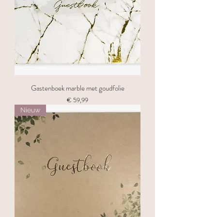
Gastenboek marble met goudfolie
Prijs
€ 59,99
Nieuw