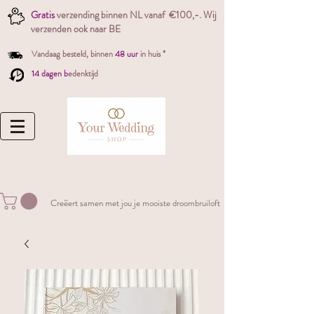
Gratis
verzending binnen NL vanaf €100,-. W
ij
verzenden ook naar BE
Vandaag besteld,
binnen
48 uur
in huis *
14 dagen b
edenktijd
Creëert samen met jou je mooiste droombruiloft