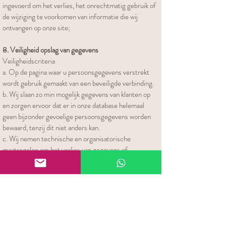
ingevoerd om het verlies, het onrechtmatig gebruik of
de wijziging te voorkomen van informatie die wij
ontvangen op onze site;
8. Veiligheid opslag van gegevens
Veiligheidscriteria
a. Op de pagina waar u persoonsgegevens verstrekt
wordt gebruik gemaakt van een beveiligde verbinding.
b. Wij slaan zo min mogelijk gegevens van klanten op
en zorgen ervoor dat er in onze database helemaal
geen bijzonder gevoelige persoonsgegevens worden
bewaard, tenzij dit niet anders kan.
c. Wij nemen technische en organisatorische
maatregelen om het verlies van gegevens of
onrechtmatige verwerking ervan (zoals aanvallen)
tegen te gaan. Wij garanderen daarom een passend
beveiligingsniveau en laten onze site periodiek toetsen.
9. Toegang tot uw gegevens
Op verzoek doen wij aan bezoekers van onze website