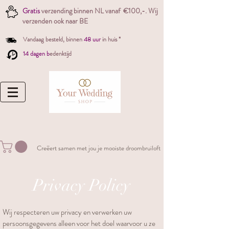
Gratis
verzending binnen NL vanaf €100,-. W
ij
verzenden ook naar BE
Vandaag besteld,
binnen
48 uur
in huis *
14 dagen b
edenktijd
Creëert samen met jou je mooiste droombruiloft
Privacy Policy
Wij respecteren uw privacy en verwerken uw
persoonsgegevens alleen voor het doel waarvoor u ze