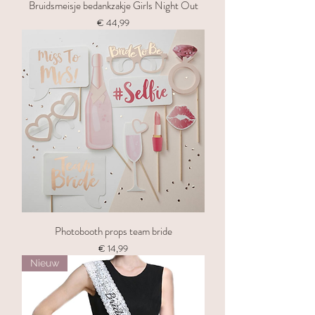
Bruidsmeisje bedankzakje Girls Night Out
Prijs
€ 44,99
Photobooth props team bride
Prijs
€ 14,99
Nieuw