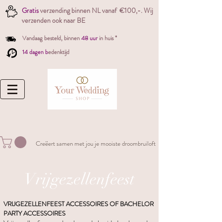
Gratis
verzending binnen NL vanaf €100,-. W
ij
verzenden ook naar BE
Vandaag besteld,
binnen
48 uur
in huis *
14 dagen b
edenktijd
Creëert samen met jou je mooiste droombruiloft
Vrijgezellenfeest
VRIJGEZELLENFEEST ACCESSOIRES OF BACHELOR
PARTY ACCESSOIRES