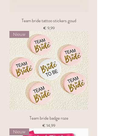
Team bride tattoo stickers goud
Prijs
€ 9,99
Nieuw
Team bride badge roze
Prijs
€ 14,99
Nieuw