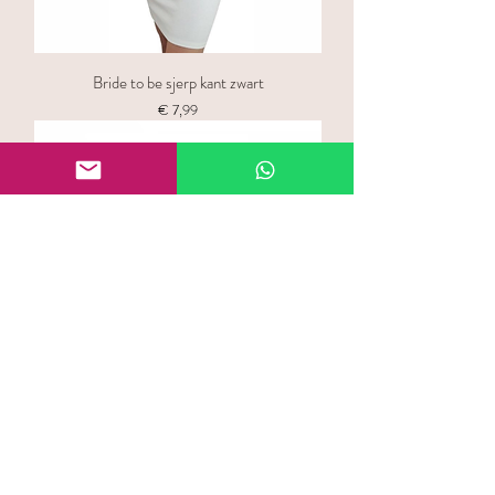
Bride to be sjerp kant zwart
Prijs
€ 7,99
Groom to be badge zwart/zilver
Prijs
€ 7,99