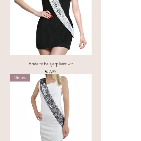
Bride to be sjerp kant wit
Prijs
€ 7,99
Nieuw