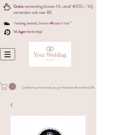
Gratis
verzending binnen NL vanaf €100,-. W
ij
verzenden ook naar BE
Vandaag besteld,
binnen
48 uur
in huis *
14 dagen b
edenktijd
Creëert samen met jou je mooiste droombruiloft