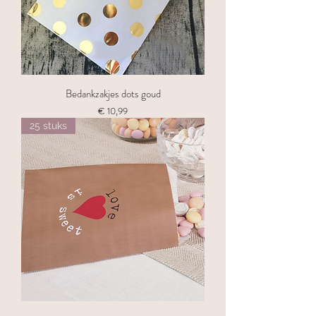
Bedankzakjes dots goud
Prijs
€ 10,99
25 stuks