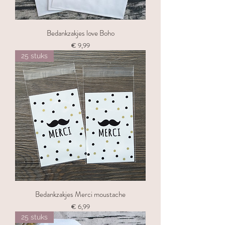
Bedankzakjes love Boho
Prijs
€ 9,99
25 stuks
Bedankzakjes Merci moustache
Prijs
€ 6,99
25 stuks