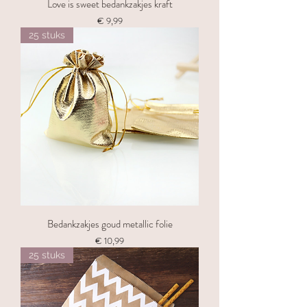
Love is sweet bedankzakjes kraft
Prijs
€ 9,99
25 stuks
Bedankzakjes goud metallic folie
Prijs
€ 10,99
25 stuks