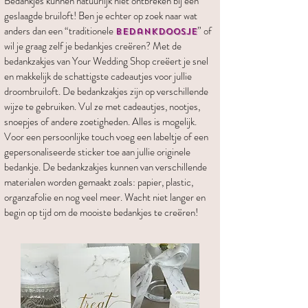
Bedankjes kunnen natuurlijk niet ontbreken bij een
geslaagde bruiloft! Ben je echter op zoek naar wat
anders dan een “traditionele
” of
bedankdoosje
wil je graag zelf je bedankjes creëren? Met de
bedankzakjes van Your Wedding Shop creëert je snel
en makkelijk de schattigste cadeautjes voor jullie
droombruiloft. De bedankzakjes zijn op verschillende
wijze te gebruiken. Vul ze met cadeautjes, nootjes,
snoepjes of andere zoetigheden. Alles is mogelijk.
Voor een persoonlijke touch voeg een labeltje of een
gepersonaliseerde sticker toe aan jullie originele
bedankje. De bedankzakjes kunnen van verschillende
materialen worden gemaakt zoals: papier, plastic,
organzafolie en nog veel meer. Wacht niet langer en
begin op tijd om de mooiste bedankjes te creëren!