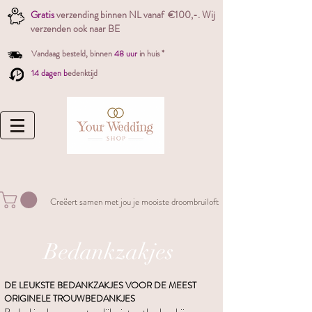
Gratis
verzending binnen NL vanaf €100,-. W
ij
verzenden ook naar BE
Vandaag besteld,
binnen
48 uur
in huis *
14 dagen b
edenktijd
Creëert samen met jou je mooiste droombruiloft
Bedankzakjes
DE LEUKSTE BEDANKZAKJES VOOR DE MEEST
ORIGINELE TROUWBEDANKJES