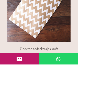
Chevron bedankzakjes kraft
Prijs
€ 9,99
25 stuks