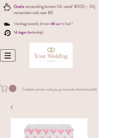
Gratis
verzending binnen NL vanaf €100,-. W
ij
verzenden ook naar BE
Vandaag besteld,
binnen
48 uur
in huis *
14 dagen b
edenktijd
Creëert samen met jou je mooiste droombruiloft