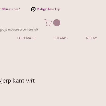
en
48 uur
in huis *
14 dagen b
edenktijd
ou je mooiste droombruiloft
DECORATIE
THEMA'S
NIEUW
sjerp kant wit