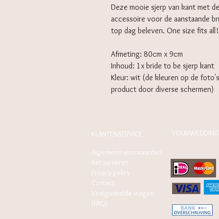
Deze mooie sjerp van kant met de 
accessoire voor de aanstaande bru
top dag beleven. One size fits all!
Afmeting: 80cm x 9cm
Inhoud: 1x bride to be sjerp kant
Kleur: wit (de kleuren op de foto'
product door diverse schermen)
YOURWEDDING
KLANTENSERVICE
Algemeen voorwaarden
Retourneren
Privacy policy
Contact
Veelgestelde vragen
(FAQ)