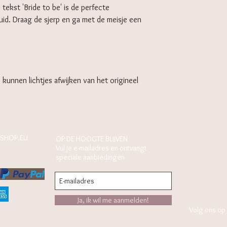
tekst 'Bride to be' is de perfecte
id. Draag de sjerp en ga met de meisje een
s kunnen lichtjes afwijken van het origineel
SHOP.EU
OP DE HOOGTE BLIJVEN
Vul je e-mailadres en ontvangt
speciale aanbiedingen
Ja, ik wil me aanmelden!
Volg ons op