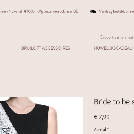
binnen NL vanaf €100,-. W
ij verzenden ook naar BE
Vandaag besteld,
binn
Creëert samen met j
BRUILOFT ACCESSOIRES
HUWELIJKSCADEAU
Bride to be 
Prijs
€ 7,99
Aantal
*