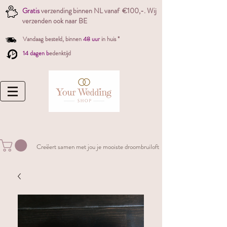
Gratis
verzending binnen NL vanaf €100,-. W
ij
verzenden ook naar BE
Vandaag besteld,
binnen
48 uur
in huis *
14 dagen b
edenktijd
Creëert samen met jou je mooiste droombruiloft