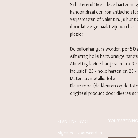
Schitterend! Met deze hartvormige
handomdraai een romantische sfee
verjaardagen of valentijn. Je kunt
doordat ze gemaakt zijn van hard m
plezier!
De ballonhangers worden
per 50 
Afmeting holle hartvormige hang
Afmeting kleine hartjes: 4cm x 3,
Inclusief: 25x holle harten en 25x 
Materiaal: metallic folie
Kleur: rood (de kleuren op de foto
origineel product door diverse s
YOURWEDDING
KLANTENSERVICE
Algemeen voorwaarden