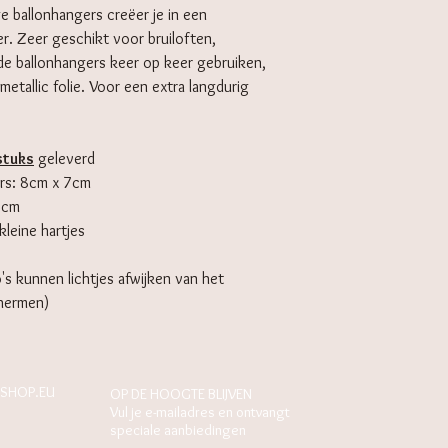
 ballonhangers creëer je in een
r. Zeer geschikt voor bruiloften,
 de ballonhangers keer op keer gebruiken,
etallic folie. Voor een extra langdurig
stuks
geleverd
ers: 8cm x 7cm
5cm
kleine hartjes
's kunnen lichtjes afwijken van het
chermen)
SHOP.EU
OP DE HOOGTE BLIJVEN
Vul je e-mailadres en ontvangt
speciale aanbiedingen