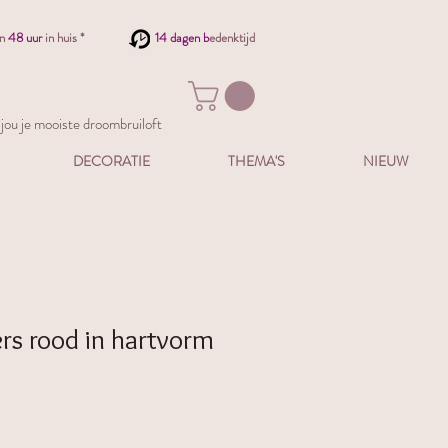
en
48 uur
in huis *
14 dagen b
edenktijd
ou je mooiste droombruiloft
DECORATIE
THEMA'S
NIEUW
rs rood in hartvorm