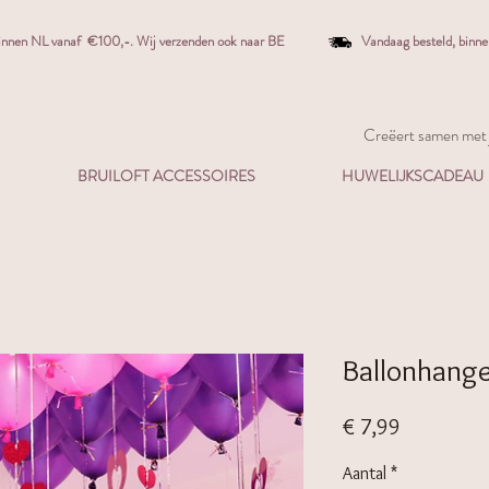
binnen NL vanaf €100,-. W
ij verzenden ook naar BE
Vandaag besteld,
binn
Creëert samen met j
BRUILOFT ACCESSOIRES
HUWELIJKSCADEAU
Ballonhange
Prijs
€ 7,99
Aantal
*