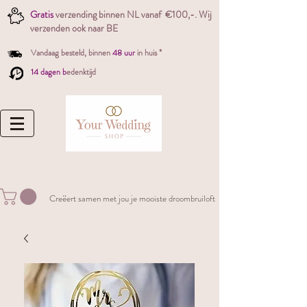
Gratis
verzending binnen NL vanaf €100,-. W
ij
verzenden ook naar BE
Vandaag besteld,
binnen
48 uur
in huis *
14 dagen b
edenktijd
Creëert samen met jou je mooiste droombruiloft