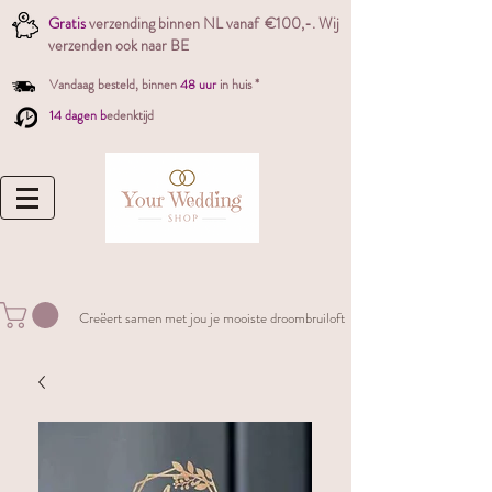
Gratis
verzending binnen NL vanaf €100,-. W
ij
verzenden ook naar BE
Vandaag besteld,
binnen
48 uur
in huis *
14 dagen b
edenktijd
Creëert samen met jou je mooiste droombruiloft