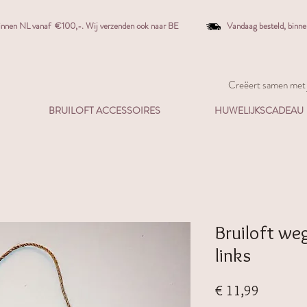
binnen NL vanaf €100,-. W
ij verzenden ook naar BE
Vandaag besteld,
binn
Creëert samen met j
BRUILOFT ACCESSOIRES
HUWELIJKSCADEAU
Bruiloft weg
links
Prijs
€ 11,99