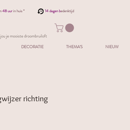
en
48 uur
in huis *
14 dagen b
edenktijd
ou je mooiste droombruiloft
DECORATIE
THEMA'S
NIEUW
wijzer richting