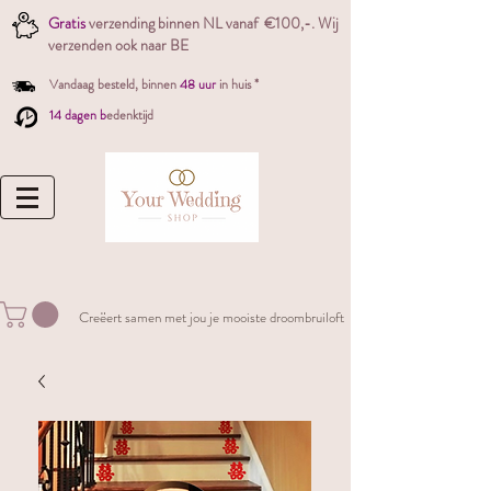
Gratis
verzending binnen NL vanaf €100,-. W
ij
verzenden ook naar BE
Vandaag besteld,
binnen
48 uur
in huis *
14 dagen b
edenktijd
Creëert samen met jou je mooiste droombruiloft