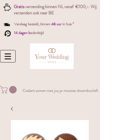
Gratis
verzending binnen NL vanaf €100,-. W
ij
verzenden ook naar BE
Vandaag besteld,
binnen
48 uur
in huis *
14 dagen b
edenktijd
Creëert samen met jou je mooiste droombruiloft