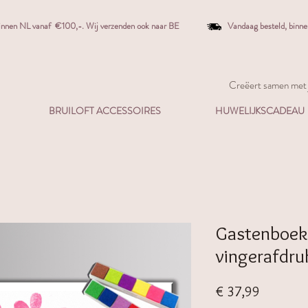
binnen NL vanaf €100,-. W
ij verzenden ook naar BE
Vandaag besteld,
binn
Creëert samen met j
BRUILOFT ACCESSOIRES
HUWELIJKSCADEAU
Gastenboek
vingerafdru
Prijs
€ 37,99