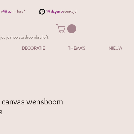
en
48 uur
in huis *
14 dagen b
edenktijd
ou je mooiste droombruiloft
DECORATIE
THEMA'S
NIEUW
 canvas wensboom
k