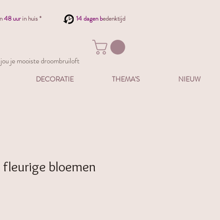
en
48 uur
in huis *
14 dagen b
edenktijd
ou je mooiste droombruiloft
DECORATIE
THEMA'S
NIEUW
 fleurige bloemen