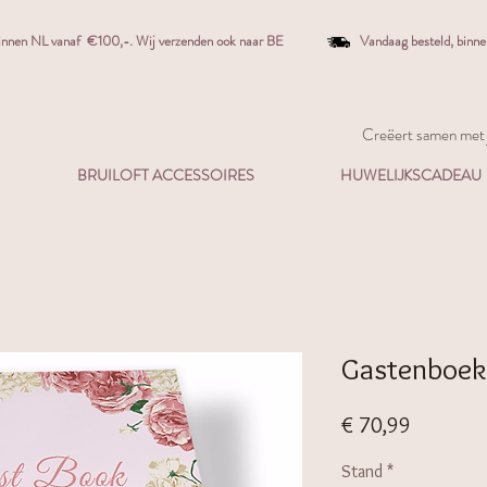
binnen NL vanaf €100,-. W
ij verzenden ook naar BE
Vandaag besteld,
binn
Creëert samen met j
BRUILOFT ACCESSOIRES
HUWELIJKSCADEAU
Gastenboek
Prijs
€ 70,99
Stand
*