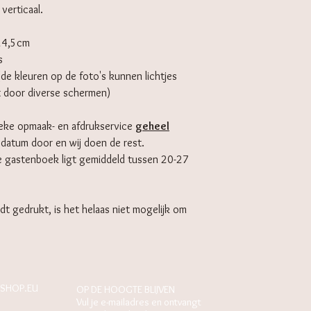
verticaal.
24,5cm
s
(de kleuren op de foto's kunnen lichtjes
t door diverse schermen)
eke opmaak- en afdrukservice
geheel
wdatum door en wij doen de rest.
de gastenboek ligt gemiddeld tussen 20-27
dt gedrukt, is het helaas niet mogelijk om
SHOP.EU
OP DE HOOGTE BLIJVEN
Vul je e-mailadres en ontvangt