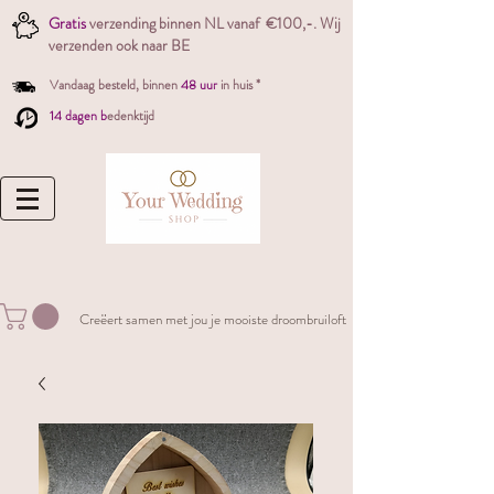
Gratis
verzending binnen NL vanaf €100,-. W
ij
verzenden ook naar BE
Vandaag besteld,
binnen
48 uur
in huis *
14 dagen b
edenktijd
Creëert samen met jou je mooiste droombruiloft