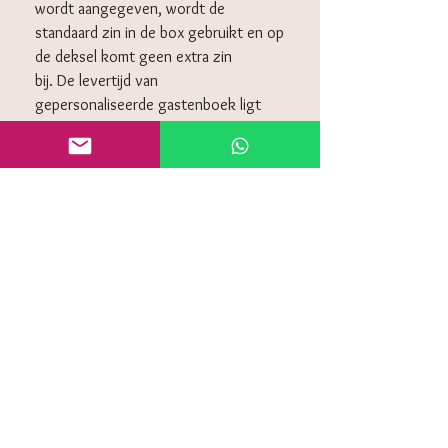
wordt aangegeven, wordt de
standaard zin in de box gebruikt en op
de deksel komt geen extra zin
bij. De levertijd van
gepersonaliseerde gastenboek ligt
gemiddeld tussen 20-27 werkdagen.
Omdat het speciaal voor jullie wordt
gedrukt, is het helaas niet mogelijk
om deze retour te sturen.
KLANTENSERVICE
Algemeen voorwaarden
Retourneren
Privacy policy
Contact