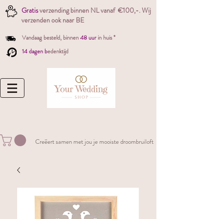
Gratis
verzending binnen NL vanaf €100,-. W
ij
verzenden ook naar BE
Vandaag besteld,
binnen
48 uur
in huis *
14 dagen b
edenktijd
Creëert samen met jou je mooiste droombruiloft