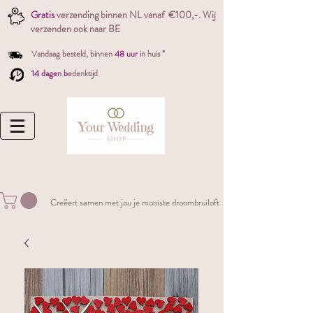
Gratis
verzending binnen NL vanaf €100,-. W
ij
verzenden ook naar BE
Vandaag besteld,
binnen
48 uur
in huis *
14 dagen b
edenktijd
Creëert samen met jou je mooiste droombruiloft