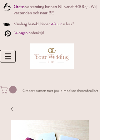
Gratis
verzending binnen NL vanaf €100,-. W
ij
verzenden ook naar BE
Vandaag besteld,
binnen
48 uur
in huis *
14 dagen b
edenktijd
Creëert samen met jou je mooiste droombruiloft