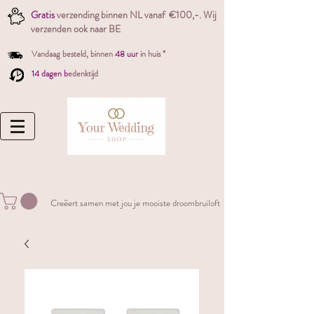
Gratis
verzending binnen NL vanaf €100,-. W
ij
verzenden ook naar BE
Vandaag besteld,
binnen
48 uur
in huis *
14 dagen b
edenktijd
Creëert samen met jou je mooiste droombruiloft