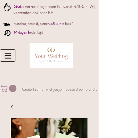
Gratis
verzending binnen NL vanaf €100,-. W
ij
verzenden ook naar BE
Vandaag besteld,
binnen
48 uur
in huis *
14 dagen b
edenktijd
Creëert samen met jou je mooiste droombruiloft