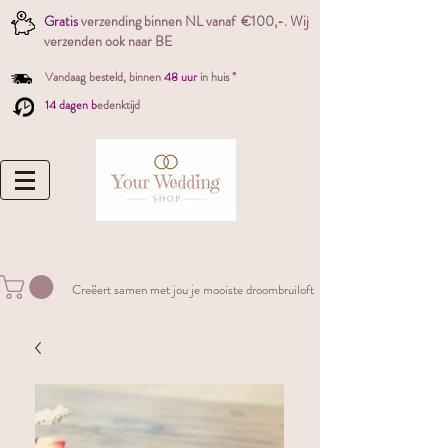
Gratis
verzending binnen NL vanaf €100,-. W
ij
verzenden ook naar BE
Vandaag besteld,
binnen
48 uur
in huis *
14 dagen b
edenktijd
Creëert samen met jou je mooiste droombruiloft