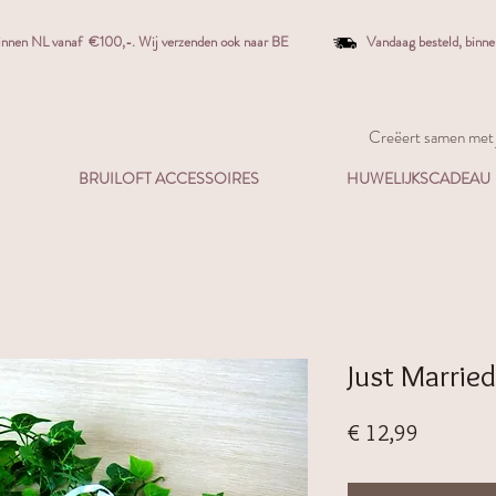
binnen NL vanaf €100,-. W
ij verzenden ook naar BE
Vandaag besteld,
binn
Creëert samen met j
BRUILOFT ACCESSOIRES
HUWELIJKSCADEAU
Just Married
Prijs
€ 12,99