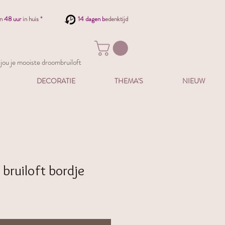
en
48 uur
in huis *
14 dagen b
edenktijd
ou je mooiste droombruiloft
DECORATIE
THEMA'S
NIEUW
 bruiloft bordje