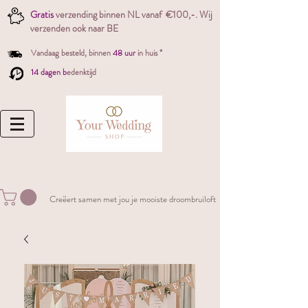
Gratis
verzending binnen NL vanaf €100,-. W
ij
verzenden ook naar BE
Vandaag besteld,
binnen
48 uur
in huis *
14 dagen b
edenktijd
Creëert samen met jou je mooiste droombruiloft