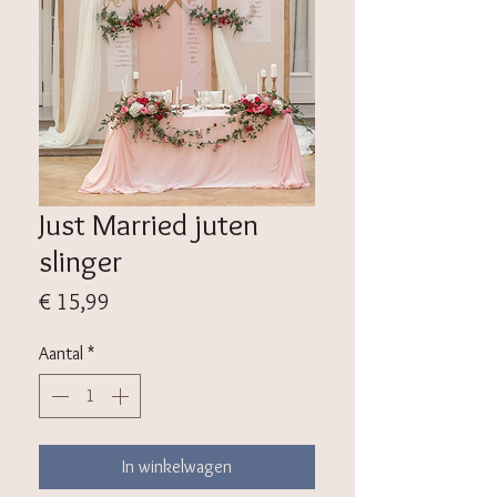
Just Married juten
slinger
Prijs
€ 15,99
Aantal
*
In winkelwagen