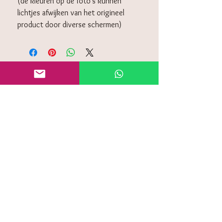
(de kleuren op de foto's kunnen
lichtjes afwijken van het origineel
product door diverse schermen)
KLANTENSERVICE
Algemeen voorwaarden
Retourneren
Privacy policy
Contact
Veelgestelde vragen (FAQ)
OP DE HOOGTE BLIJVEN
Vul je e-mailadres en ontvangt speciale
aanbiedingen