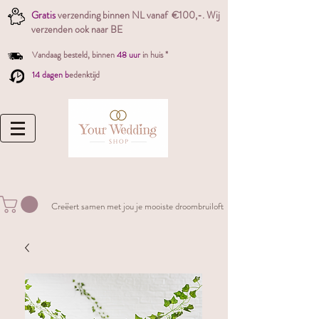
Gratis
verzending binnen NL vanaf €100,-. W
ij
verzenden ook naar BE
Vandaag besteld,
binnen
48 uur
in huis *
14 dagen b
edenktijd
Creëert samen met jou je mooiste droombruiloft