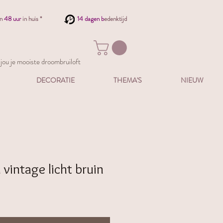
en
48 uur
in huis *
14 dagen b
edenktijd
ou je mooiste droombruiloft
DECORATIE
THEMA'S
NIEUW
vintage licht bruin