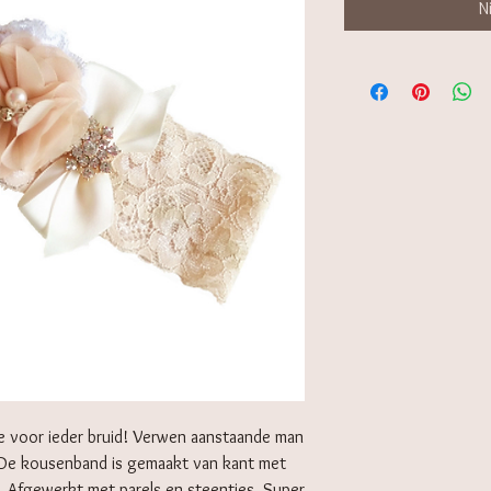
N
 voor ieder bruid! Verwen aanstaande man
De kousenband is gemaakt van kant met
. Afgewerkt met parels en steentjes. Super