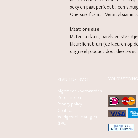
sexy en past perfect bij een vint
One size fits all!. Verkrijgbaar in li
Maat: one size
Materiaal: kant, parels en steentje
Kleur: licht bruin (de kleuren op d
origineel product door diverse s
YOURWEDDING
KLANTENSERVICE
Algemeen voorwaarden
Retourneren
Privacy policy
Contact
Veelgestelde vragen
(FAQ)