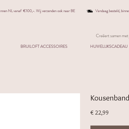
binnen NL vanaf €100,-. W
ij verzenden ook naar BE
Vandaag besteld,
binn
Creëert samen met j
BRUILOFT ACCESSOIRES
HUWELIJKSCADEAU
Kousenband 
Prijs
€ 22,99