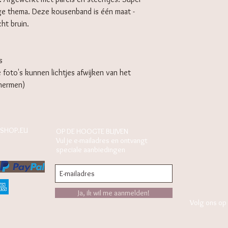
age thema. Deze kousenband is één maat -
cht bruin.
s
e foto's kunnen lichtjes afwijken van het
chermen)
SHOP.EU
OP DE HOOGTE BLIJVEN
Vul je e-mailadres en ontvangt
speciale aanbiedingen
Ja, ik wil me aanmelden!
Volg ons op