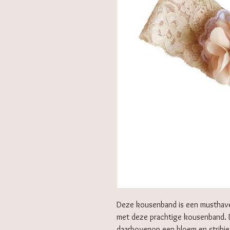
Deze kousenband is een musthave
met deze prachtige kousenband. 
daarbovenop een bloem en strikje