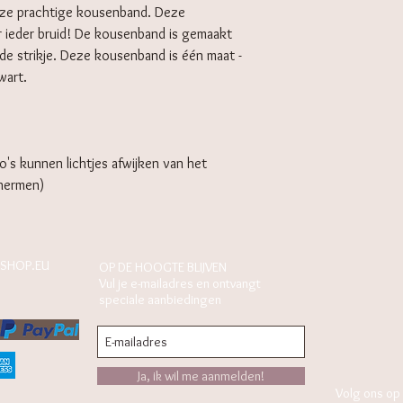
ze prachtige kousenband. Deze
 ieder bruid! De kousenband is gemaakt
e strikje. Deze kousenband is één maat -
zwart.
e
o's kunnen lichtjes afwijken van het
chermen)
SHOP.EU
OP DE HOOGTE BLIJVEN
Vul je e-mailadres en ontvangt
speciale aanbiedingen
Ja, ik wil me aanmelden!
Volg ons op