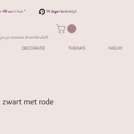
en
48 uur
in huis *
14 dagen b
edenktijd
ou je mooiste droombruiloft
DECORATIE
THEMA'S
NIEUW
 zwart met rode