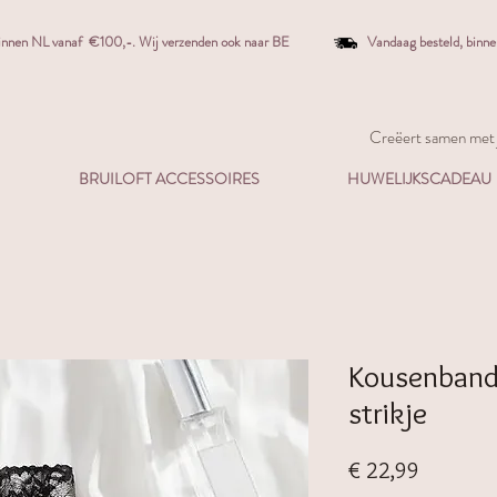
binnen NL vanaf €100,-. W
ij verzenden ook naar BE
Vandaag besteld,
binn
Creëert samen met j
BRUILOFT ACCESSOIRES
HUWELIJKSCADEAU
Kousenband
strikje
Prijs
€ 22,99