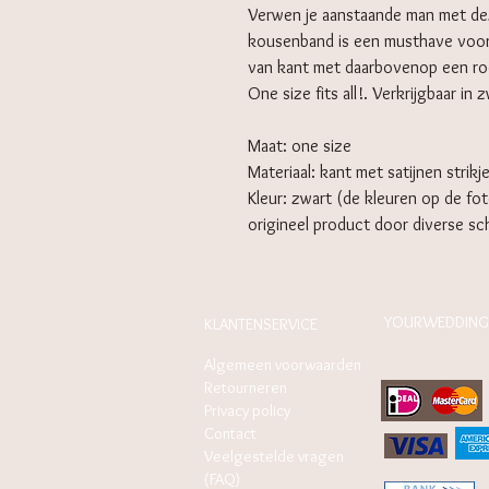
Verwen je aanstaande man met de
kousenband is een musthave voor
van kant met daarbovenop een rod
One size fits all!. Verkrijgbaar in 
Maat: one size
Materiaal: kant met satijnen strikj
Kleur: zwart (de kleuren op de fot
origineel product door diverse s
YOURWEDDING
KLANTENSERVICE
Algemeen voorwaarden
Retourneren
Privacy policy
Contact
Veelgestelde vragen
(FAQ)