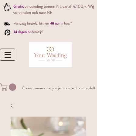
Gratis
verzending binnen NL vanaf €100,-. W
ij
verzenden ook naar BE
Vandaag besteld,
binnen
48 uur
in huis *
14 dagen b
edenktijd
Creëert samen met jou je mooiste droombruiloft