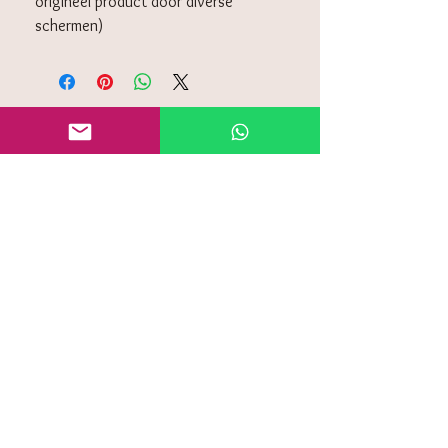
origineel product door diverse
schermen)
KLANTENSERVICE
Algemeen voorwaarden
Retourneren
Privacy policy
Contact
Veelgestelde vragen (FAQ)
OP DE HOOGTE BLIJVEN
Vul je e-mailadres en ontvangt speciale
aanbiedingen
Ja, ik wil me aanmelden!