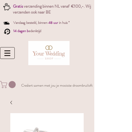
Gratis
verzending binnen NL vanaf €100,-. W
ij
verzenden ook naar BE
Vandaag besteld,
binnen
48 uur
in huis *
14 dagen b
edenktijd
Creëert samen met jou je mooiste droombruiloft