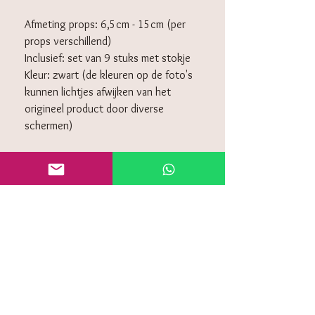
Afmeting props: 6,5cm - 15cm (per
props verschillend)
Inclusief: set van 9 stuks met stokje
Kleur: zwart (de kleuren op de foto's
kunnen lichtjes afwijken van het
origineel product door diverse
schermen)
KLANTENSERVICE
Algemeen voorwaarden
Retourneren
Privacy policy
Contact
Veelgestelde vragen (FAQ)