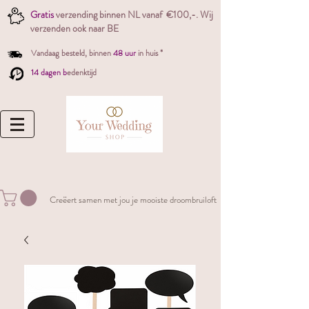
Gratis
verzending binnen NL vanaf €100,-. W
ij
verzenden ook naar BE
Vandaag besteld,
binnen
48 uur
in huis *
14 dagen b
edenktijd
Creëert samen met jou je mooiste droombruiloft