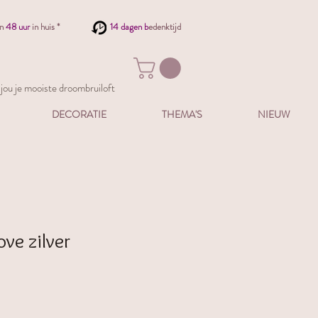
en
48 uur
in huis *
14 dagen b
edenktijd
ou je mooiste droombruiloft
DECORATIE
THEMA'S
NIEUW
ve zilver