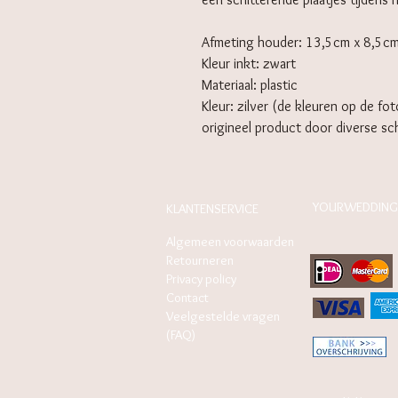
Afmeting houder: 13,5cm x 8,5c
Kleur inkt: zwart
Materiaal: plastic
Kleur: zilver (de kleuren op de fo
origineel product door diverse s
YOURWEDDING
KLANTENSERVICE
Algemeen voorwaarden
Retourneren
Privacy policy
Contact
Veelgestelde vragen
(FAQ)