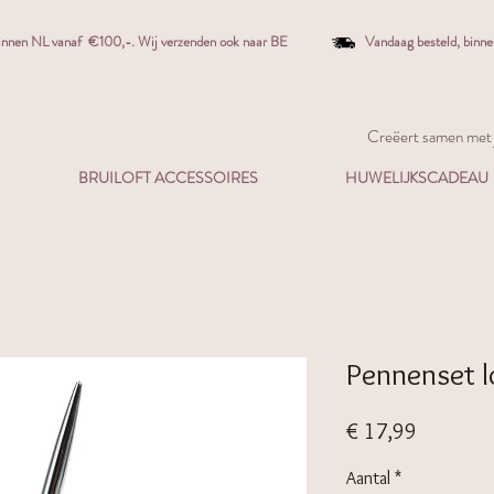
binnen NL vanaf €100,-. W
ij verzenden ook naar BE
Vandaag besteld,
binn
Creëert samen met j
BRUILOFT ACCESSOIRES
HUWELIJKSCADEAU
Pennenset lo
Prijs
€ 17,99
Aantal
*