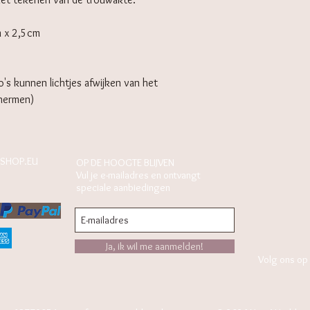
m x 2,5cm
to's kunnen lichtjes afwijken van het
chermen)
SHOP.EU
OP DE HOOGTE BLIJVEN
Vul je e-mailadres en ontvangt
speciale aanbiedingen
Ja, ik wil me aanmelden!
Volg ons op