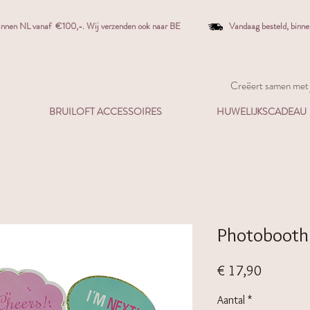
binnen NL vanaf €100,-. W
ij verzenden ook naar BE
Vandaag besteld,
binn
Creëert samen met j
BRUILOFT ACCESSOIRES
HUWELIJKSCADEAU
Photobooth
Prijs
€ 17,90
Aantal
*