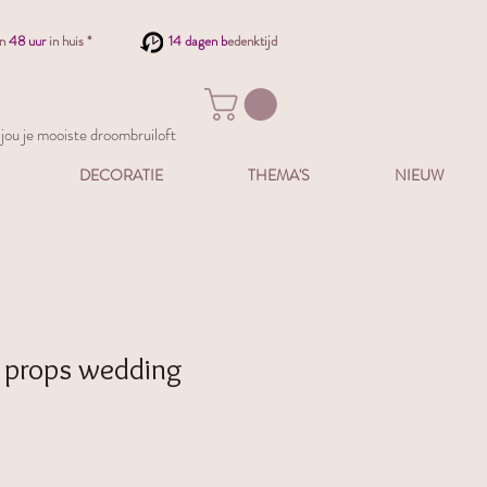
en
48 uur
in huis *
14 dagen b
edenktijd
ou je mooiste droombruiloft
DECORATIE
THEMA'S
NIEUW
 props wedding