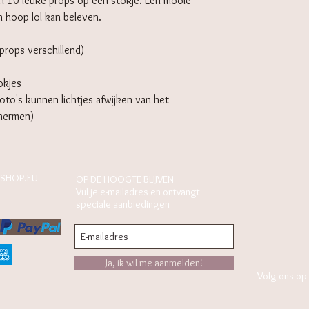
n 10 leuke props op een stokje. Een mooie
 hoop lol kan beleven.
props verschillend)
okjes
foto's kunnen lichtjes afwijken van het
chermen)
SHOP.EU
OP DE HOOGTE BLIJVEN
Vul je e-mailadres en ontvangt
speciale aanbiedingen
Ja, ik wil me aanmelden!
Volg ons op