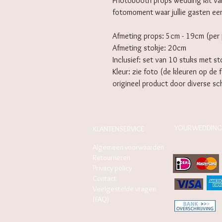
Photobooth props wedding kit va
fotomoment waar jullie gasten een
Afmeting props: 5cm - 19cm (per 
Afmeting stokje: 20cm
Inclusief: set van 10 stuks met st
Kleur: zie foto (de kleuren op de 
origineel product door diverse s
YOURWEDDING
KLANTENSERVICE
Algemeen voorwaarden
Retourneren
Privacy policy
Contact
Veelgestelde vragen
(FAQ)