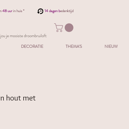
en
48 uur
in huis *
14 dagen b
edenktijd
ou je mooiste droombruiloft
DECORATIE
THEMA'S
NIEUW
an hout met