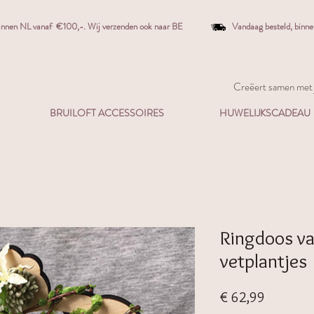
binnen NL vanaf €100,-. W
ij verzenden ook naar BE
Vandaag besteld,
binn
Creëert samen met j
BRUILOFT ACCESSOIRES
HUWELIJKSCADEAU
Ringdoos v
vetplantjes
Prijs
€ 62,99