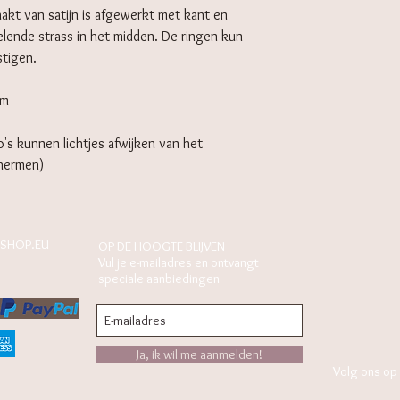
akt van satijn is afgewerkt met kant en
nkelende strass in het midden. De ringen kun
stigen.
cm
o's kunnen lichtjes afwijken van het
chermen)
SHOP.EU
OP DE HOOGTE BLIJVEN
Vul je e-mailadres en ontvangt
speciale aanbiedingen
Ja, ik wil me aanmelden!
Volg ons op