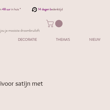
en
48 uur
in huis *
14 dagen b
edenktijd
ou je mooiste droombruiloft
DECORATIE
THEMA'S
NIEUW
ivoor satijn met