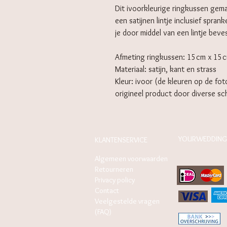
Dit ivoorkleurige ringkussen gema
een satijnen lintje inclusief spra
je door middel van een lintje beve
Afmeting ringkussen: 15cm x 15
Materiaal: satijn, kant en strass
Kleur: ivoor (de kleuren op de fot
origineel product door diverse s
YOURWEDDING
KLANTENSERVICE
Algemeen voorwaarden
Retourneren
Privacy policy
Contact
Veelgestelde vragen
(FAQ)