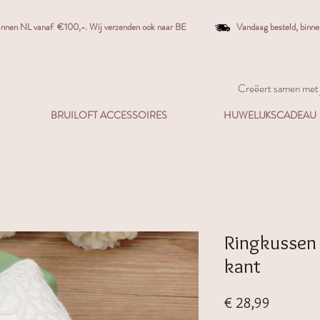
binnen NL vanaf €100,-. W
ij verzenden ook naar BE
Vandaag besteld,
binn
Creëert samen met j
BRUILOFT ACCESSOIRES
HUWELIJKSCADEAU
Ringkussen 
kant
Prijs
€ 28,99