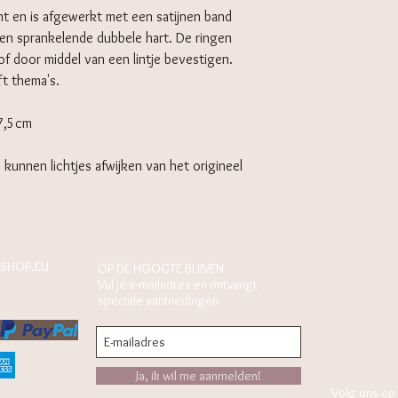
ant en is afgewerkt met een satijnen band
een sprankelende dubbele hart. De ringen
f door middel van een lintje bevestigen.
ft thema's.
17,5cm
s kunnen lichtjes afwijken van het origineel
SHOP.EU
OP DE HOOGTE BLIJVEN
Vul je e-mailadres en ontvangt
speciale aanbiedingen
Ja, ik wil me aanmelden!
Volg ons op