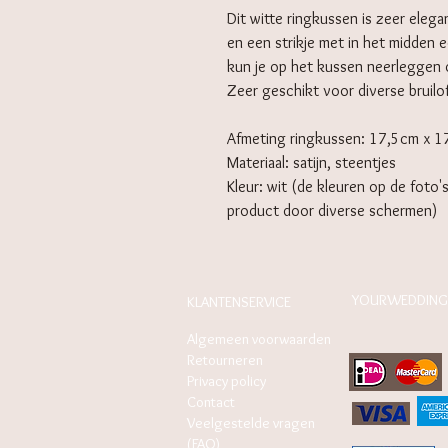
Dit witte ringkussen is zeer eleg
en een strikje met in het midden 
kun je op het kussen neerleggen o
Zeer geschikt voor diverse bruilo
Afmeting ringkussen: 17,5cm x 
Materiaal: satijn, steentjes
Kleur: wit (de kleuren op de foto'
product door diverse schermen)
YOURWEDDING
KLANTENSERVICE
Algemeen voorwaarden
Retourneren
Privacy policy
Contact
Veelgestelde vragen
(FAQ)