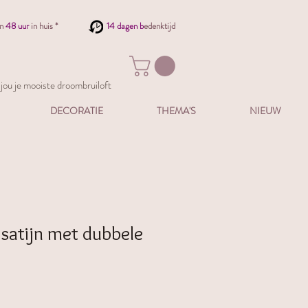
en
48 uur
in huis *
14 dagen b
edenktijd
ou je mooiste droombruiloft
DECORATIE
THEMA'S
NIEUW
satijn met dubbele