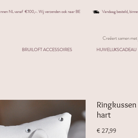
binnen NL vanaf €100,-. W
ij verzenden ook naar BE
Vandaag besteld,
binn
Creëert samen met j
BRUILOFT ACCESSOIRES
HUWELIJKSCADEAU
Ringkussen 
hart
Prijs
€ 27,99