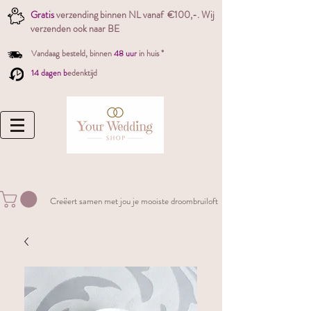
Gratis
verzending binnen NL vanaf €100,-. W
ij
verzenden ook naar BE
Vandaag besteld,
binnen
48 uur
in huis *
14 dagen b
edenktijd
Creëert samen met jou je mooiste droombruiloft