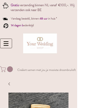
Gratis
verzending binnen NL vanaf €100,-. W
ij
verzenden ook naar BE
Vandaag besteld,
binnen
48 uur
in huis *
14 dagen b
edenktijd
Creëert samen met jou je mooiste droombruiloft