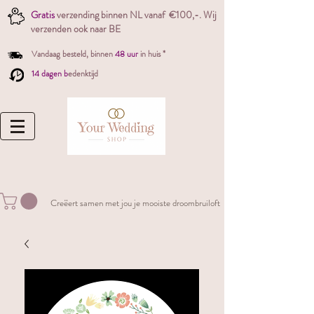
Gratis
verzending binnen NL vanaf €100,-. W
ij
verzenden ook naar BE
Vandaag besteld,
binnen
48 uur
in huis *
14 dagen b
edenktijd
Creëert samen met jou je mooiste droombruiloft