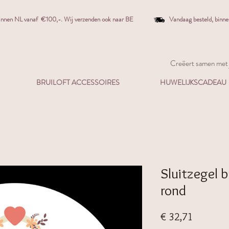
binnen NL vanaf €100,-. W
ij verzenden ook naar BE
Vandaag besteld,
binn
Creëert samen met j
BRUILOFT ACCESSOIRES
HUWELIJKSCADEAU
Sluitzegel 
rond
Prijs
€ 32,71