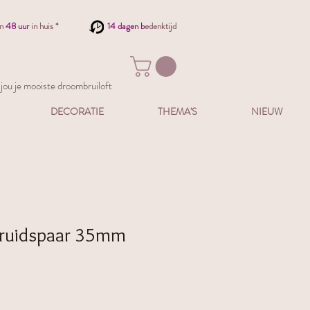
en
48 uur
in huis *
14 dagen b
edenktijd
ou je mooiste droombruiloft
DECORATIE
THEMA'S
NIEUW
bruidspaar 35mm