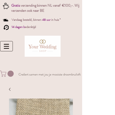
Gratis
verzending binnen NL vanaf €100,-. W
ij
verzenden ook naar BE
Vandaag besteld,
binnen
48 uur
in huis *
14 dagen b
edenktijd
Creëert samen met jou je mooiste droombruiloft