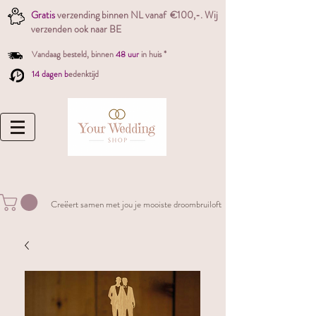
Gratis
verzending binnen NL vanaf €100,-. W
ij
verzenden ook naar BE
Vandaag besteld,
binnen
48 uur
in huis *
14 dagen b
edenktijd
Creëert samen met jou je mooiste droombruiloft