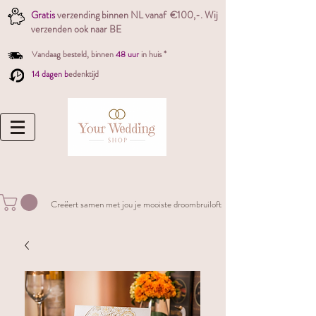
Gratis
verzending binnen NL vanaf €100,-. W
ij
verzenden ook naar BE
Vandaag besteld,
binnen
48 uur
in huis *
14 dagen b
edenktijd
Creëert samen met jou je mooiste droombruiloft