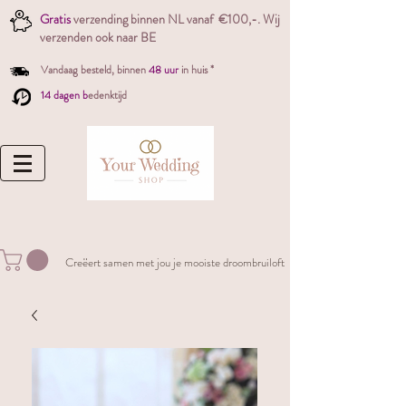
Gratis
verzending binnen NL vanaf €100,-. W
ij
verzenden ook naar BE
Vandaag besteld,
binnen
48 uur
in huis *
14 dagen b
edenktijd
Creëert samen met jou je mooiste droombruiloft