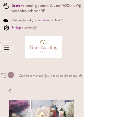
Gratis
verzending binnen NL vanaf €100,-. W
ij
verzenden ook naar BE
Vandaag besteld,
binnen
48 uur
in huis *
14 dagen b
edenktijd
Creëert samen met jou je mooiste droombruiloft