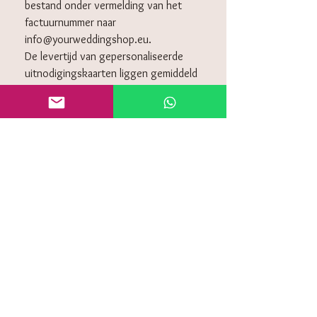
bestand onder vermelding van het
factuurnummer naar
info@yourweddingshop.eu.
De levertijd van gepersonaliseerde
uitnodigingskaarten liggen gemiddeld
tussen 20-27 werkdagen.
Omdat het speciaal voor jullie wordt
gedrukt, is het helaas niet mogelijk
om deze retour te sturen.
KLANTENSERVICE
Algemeen voorwaarden
Retourneren
Privacy policy
Contact